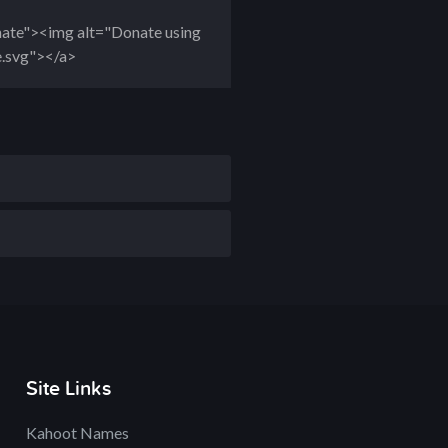
onate"><img alt="Donate using
e.svg"></a>
Site Links
Kahoot Names